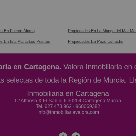
es En Fuente-Álamo
Propiedades En La Manga del Mar Me
s En Isla Plana-Los Puertos
Propiedades En Pozo Estrecho
aria en Cartagena.
Valora Inmobiliaria en
ás selectas de toda la Región de Murcia. 
Inmobiliaria en Cartagena
C/ Alfonso X El Sabio, 6 30204 Cartagena Murcia
Tel. 627 473 962 - 968069382
info@inmobiliariavalora.com
mantenimiento informático
chalet en altorreal