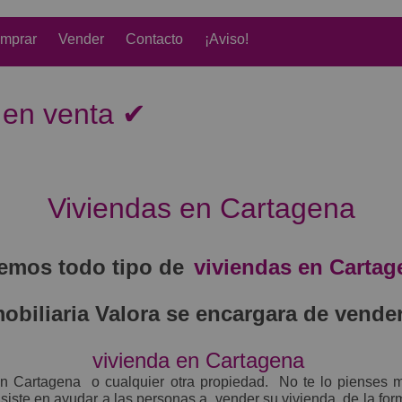
mprar
Vender
Contacto
¡Aviso!
 en venta ✔
Viviendas en Cartagena
emos todo tipo de
viviendas en Carta
obiliaria Valora
se encargara de vende
vivienda en Cartagena
en Cartagena
o cualquier otra propiedad.
No te lo pienses m
siste en ayudar a las personas a
vender su vivienda
de la for