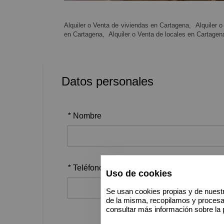
Alquiler o Venta de viviendas en Cartagena,
Alquiler 
en Cartagena,
Alquiler o Venta de locales en Cartagen
Datos personales
*
Nombre
*
Teléfono
Uso de cookies
Se usan cookies propias y de nuestr
de la misma, recopilamos y proces
consultar más información sobre la 