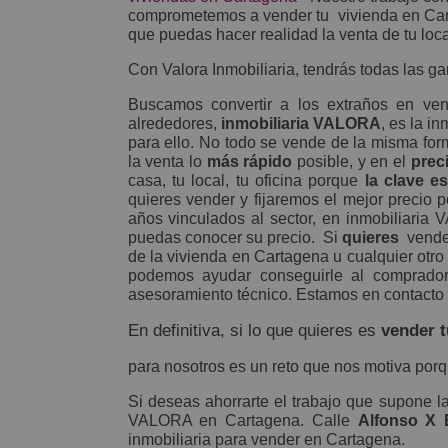
comprometemos a vender tu
vivienda en Ca
que puedas hacer realidad la venta de tu loca
Con Valora Inmobiliaria, tendrás todas las ga
Buscamos convertir a los extraños en ve
alrededores,
inmobiliaria VALORA
, es la i
para ello. No todo se vende de la misma for
la venta lo
más rápido
posible, y en el
prec
casa, tu local, tu oficina porque
la clave e
quieres vender y fijaremos el mejor precio 
años vinculados al sector, en inmobiliari
puedas conocer su precio.
Si
quieres
vende
de la vivienda en Cartagena u cualquier otro
podemos ayudar conseguirle al comprador
asesoramiento técnico. Estamos en contacto
En definitiva, si lo que quieres es
vender t
para nosotros es un reto que nos motiva por
Si deseas ahorrarte el trabajo que supone l
VALORA en Cartagena. Calle
Alfonso X 
inmobiliaria para vender en Cartagena.