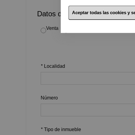
Datos del inmueble
Aceptar todas las cookies y 
Venta
Alquiler
*
Localidad
Número
*
Tipo de inmueble