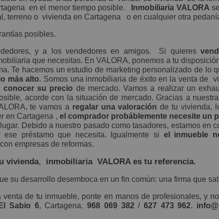
rtagena
en el menor tiempo posible.
Inmobiliaria VALORA
se
l, terreno o
vivienda en Cartagena
o en cualquier otra pedan
rantías posibles.
ndedores, y a los vendedores en amigos. Si quieres
vend
nmobiliaria que necesitas. En VALORA, ponemos a tu disposició
ma. Te hacemos un estudio de marketing personalizado de lo q
io más alto.
Somos una inmobiliaria de éxito en la venta de
v
s conocer su precio
de mercado. Vamos a realizar un exhau
posible, acorde con la situación de mercado. Gracias a nuestr
a VALORA, te vamos a
regalar una valoración
de tu vivienda, l
r en Cartagena
,
el comprador probáblemente necesite un 
 lugar. Debido a nuestro pasado como tasadores, estamos en co
 ese préstamo que necesita. Igualmente si
el inmueble n
 con empresas de reformas.
u vivienda
,
inmobiliaria VALORA es tu referencia.
que su desarrollo desemboca en un fin común: una firma que sat
a venta de tu inmueble, ponte en manos de profesionales, y no
El Sabio 6
, Cartagena.
968 069 382
/
627 473 962
.
info@