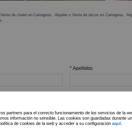
o Venta de chalet en Cartagena,
Alquiler o Venta de áticos en Cartagena,
Alq
a.
*
Apellidos
*
E-mail
os partners para el correcto funcionamiento de los servicios de la w
amos información no sensible. Las cookies son guardadas durante u
política de cookies de la web y acceder a su configuración
aquí
.