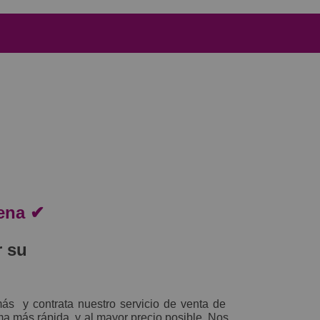
gena ✔
r su
ás y contrata nuestro servicio de venta de
ma más rápida, y al mayor precio posible. Nos